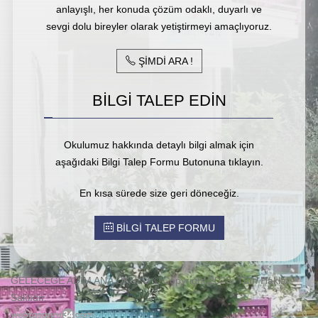
anlayışlı, her konuda çözüm odaklı, duyarlı ve
sevgi dolu bireyler olarak yetiştirmeyi amaçlıyoruz.
ŞİMDİ ARA !
BİLGİ TALEP EDİN
Okulumuz hakkında detaylı bilgi almak için
aşağıdaki Bilgi Talep Formu Butonuna tıklayın.
En kısa sürede size geri döneceğiz.
BİLGİ TALEP FORMU
GELECEĞE ADIM ANA OKULU © Copyright 2023. Tüm Hakları
Saklıdır.